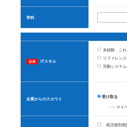
学科
未経験、これ
リファレンス
ITスキル
必須
完動システム
受け取る
企業からのスカウト
･･･ 
就活個別相