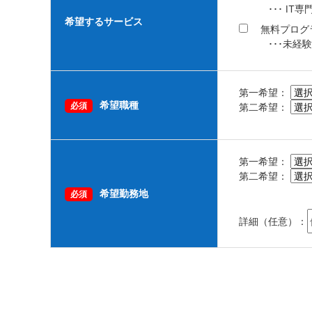
･･･ I
希望するサービス
無料プログ
･･･未経
第一希望：
希望職種
必須
第二希望：
第一希望：
第二希望：
希望勤務地
必須
詳細（任意）：