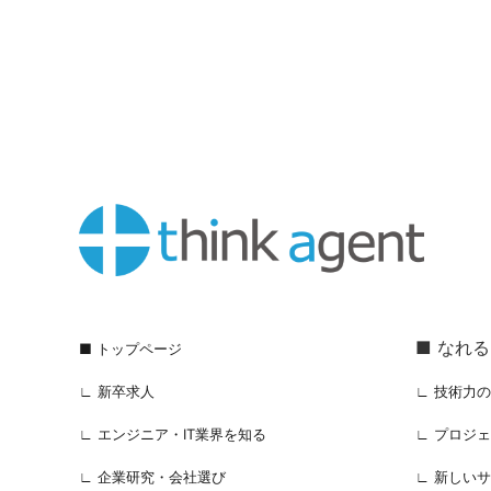
■ なれ
■ トップページ
∟ 新卒求人
∟ 技術力
∟ エンジニア・IT業界を知る
∟ プロジ
∟ 企業研究・会社選び
∟ 新しい