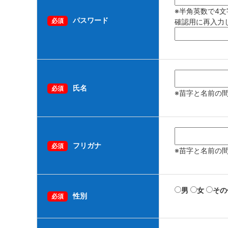
※半角英数で4文
パスワード
必須
確認用に再入力
氏名
必須
※苗字と名前の
フリガナ
必須
※苗字と名前の
男
女
その
性別
必須