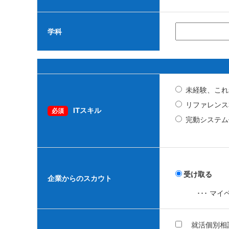
学科
未経験、これ
リファレンス
ITスキル
必須
完動システム
受け取る
企業からのスカウト
･･･ 
就活個別相