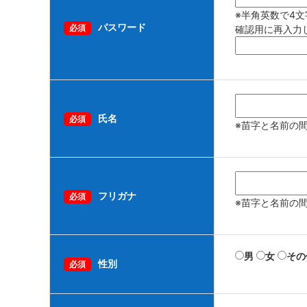
※半角英数で4文
パスワード
必須
確認用に再入力
氏名
必須
※苗字と名前の
フリガナ
必須
※苗字と名前の
男
女
その
性別
必須