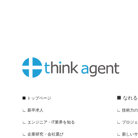
■ なれ
■ トップページ
∟ 新卒求人
∟ 技術力
∟ エンジニア・IT業界を知る
∟ プロジ
∟ 企業研究・会社選び
∟ 新しい