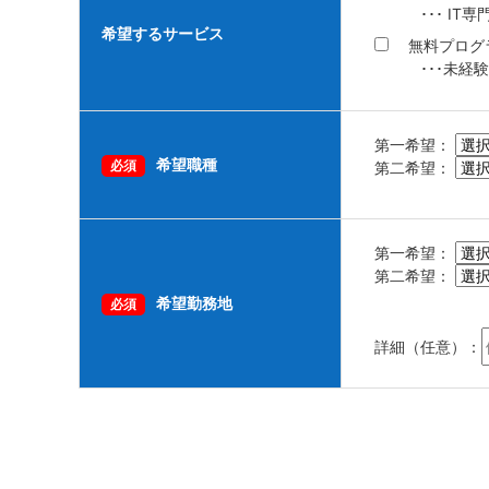
･･･ I
希望するサービス
無料プログ
･･･未経
第一希望：
希望職種
必須
第二希望：
第一希望：
第二希望：
希望勤務地
必須
詳細（任意）：