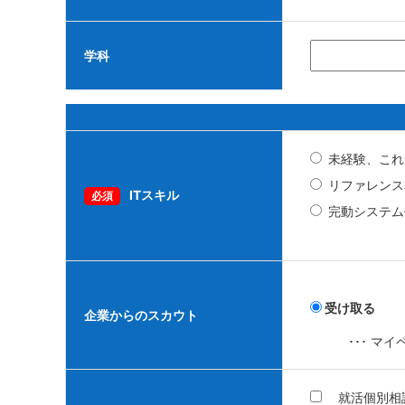
学科
未経験、これ
リファレンス
ITスキル
必須
完動システム
受け取る
企業からのスカウト
･･･ 
就活個別相