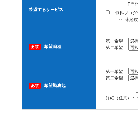
･･･ I
希望するサービス
無料プログ
･･･未経
第一希望：
希望職種
必須
第二希望：
第一希望：
第二希望：
希望勤務地
必須
詳細（任意）：