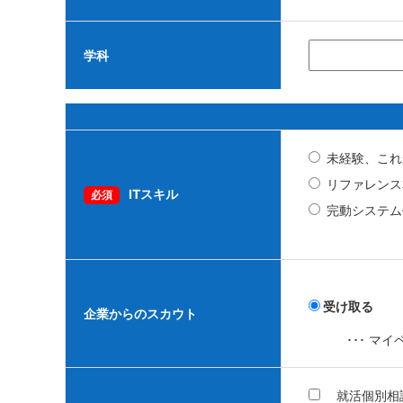
学科
未経験、これ
リファレンス
ITスキル
必須
完動システム
受け取る
企業からのスカウト
･･･ 
就活個別相