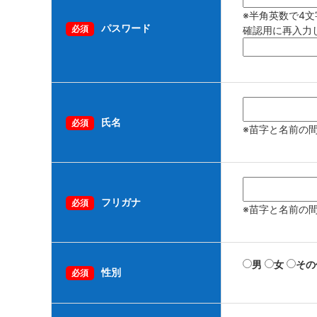
※半角英数で4文
パスワード
必須
確認用に再入力
氏名
必須
※苗字と名前の
フリガナ
必須
※苗字と名前の
男
女
その
性別
必須