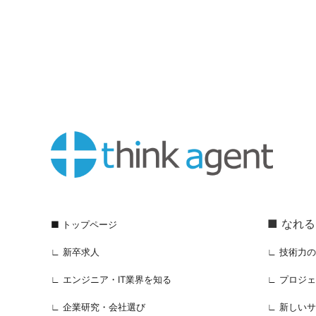
■ なれ
■ トップページ
∟ 新卒求人
∟ 技術力
∟ エンジニア・IT業界を知る
∟ プロジ
∟ 企業研究・会社選び
∟ 新しい