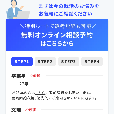
まずは今の就活のお悩みを
お気軽にご相談ください
STEP1
STEP2
STEP3
STEP4
卒業年
※必須
27卒
※28卒の方は
こちら
に事前登録をお願いします。
面談開始次第、優先的にご案内させていただきます。
文理
※必須