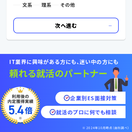
文系
理系
その他
次へ進む
IT業界に興味がある方にも、迷い中の方にも
頼れる
就活の
パートナー
企業別ES面接対策
就活のプロに何でも相談
※ 2024年10月時点（自社調べ）