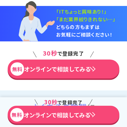
「ITちょっと興味あり！」
「まだ業界絞りきれない…」
どちらの方もまずは
お気軽にご相談ください！
30秒
で登録完了
オンラインで相談してみる
無料
30秒
で登録完了
よくあるご質問
に
オンラインで相談してみる
無料
お答えします