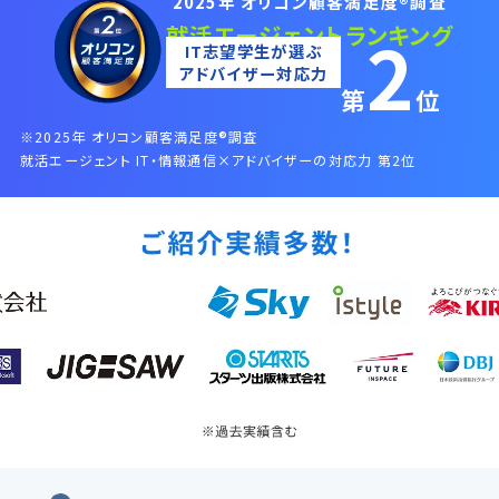
®
2025年 オリコン顧客満足度
調査
就活エージェントランキング
2
IT志望学生が選ぶ
アドバイザー対応力
第
位
®
※2025年 オリコン顧客満足度
調査
就活エージェント IT・情報通信×アドバイザーの対応力 第2位