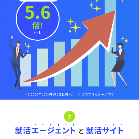
5.6
倍!
※1
※1 2024年10月時点（自社調べ） ※ グラフはイメージです
?
就活
エ
ー
ジ
ェ
ン
ト
就活
サ
イ
ト
と