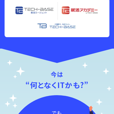
今は
“何となくITかも?”
でも