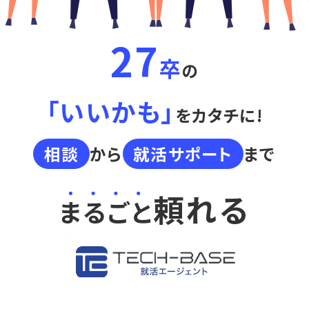
27
卒
の
「いいかも」
をカタチに!
相談
から
就活サポート
まで
頼れる
まるごと