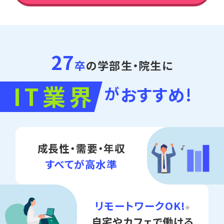
27
卒
の学部生・院生に
IT
業界
が
おすすめ!
成長性・需要・年収
すべてが高水準
リモートワークOK!
※
自宅やカフェで働ける