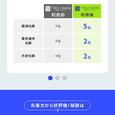
5
面接社数
0社
社
最終選考
2
0社
社
社数
2
内定社数
0社
社
先輩方から好評価！秘訣は