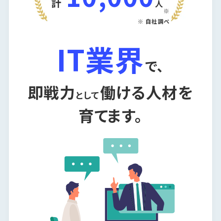
計
人
※
※ 自社調べ
IT
業界
で、
即戦力
働ける
人材を
として
育てます。