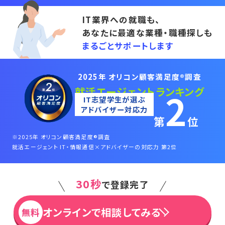
IT業界への就職も、
あなたに最適な業種・職種探しも
まるごとサポートします
®
2025年 オリコン顧客満足度
調査
就活エージェントランキング
2
IT志望学生が選ぶ
アドバイザー対応力
第
位
※2025年 オリコン顧客満足度
®
調査
就活エージェント IT・情報通信×アドバイザーの対応力 第2位
30秒
で登録完了
オンラインで相談してみる
無料