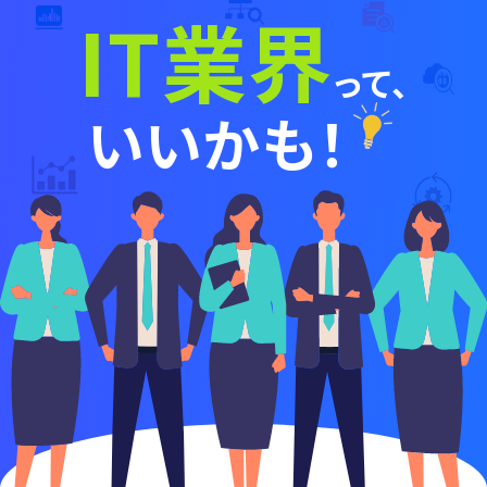
IT
業界
って、
いいかも！