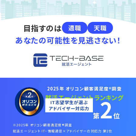
目指すのは
適職
天職
あなたの
可能性を見逃さない！
®
2025年 オリコン顧客満足度
調査
就活エージェントランキング
2
IT志望学生が選ぶ
アドバイザー対応力
第
位
※2025年 オリコン顧客満足度
®
調査
就活エージェント IT・情報通信×アドバイザーの対応力 第2位