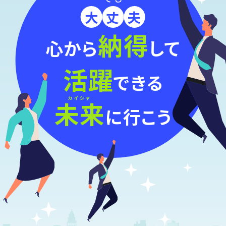
大
丈
夫
納得
心から
して
活躍
できる
カイシャ
未来
に行こう