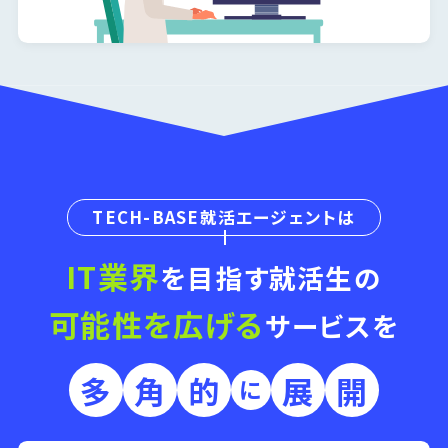
TECH-BASE
就活エージェントは
IT
業界
を目指す就活生の
可能性を広げる
サービスを
多
角
的
展
開
に