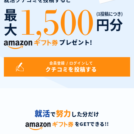
1,500
最
(1投稿につき)
円分
大
プレゼント!
会員登録 / ログインして
クチコミを投稿する
就活
努力
で
した分だけ
をGETできる!!