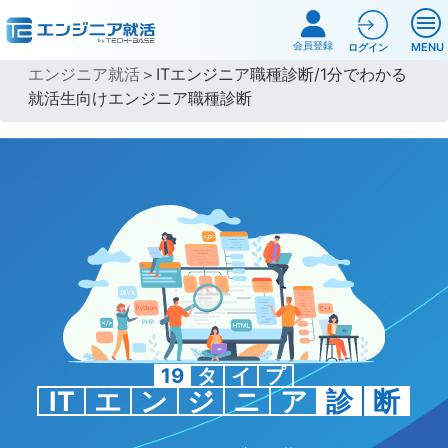
会員登録
MENU
ログイン
エンジニア就活
＞ITエンジニア職種診断/1分でわかる
就活生向けエンジニア職種診断
19
タ
イ
プ
IT
エ
ン
ジ
ニ
ア
診
断