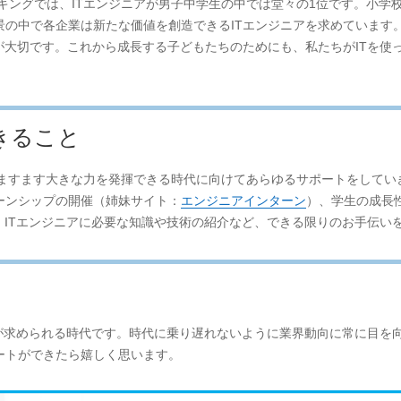
キングでは、ITエンジニアが男子中学生の中では堂々の1位です。小学
景の中で各企業は新たな価値を創造できるITエンジニアを求めています
が大切です。これから成長する子どもたちのためにも、私たちがITを使
きること
がますます大きな力を発揮できる時代に向けてあらゆるサポートをしてい
ーンシップの開催（姉妹サイト：
エンジニアインターン
）、学生の成長
、ITエンジニアに必要な知識や技術の紹介など、できる限りのお手伝い
アが求められる時代です。時代に乗り遅れないように業界動向に常に目を
ートができたら嬉しく思います。