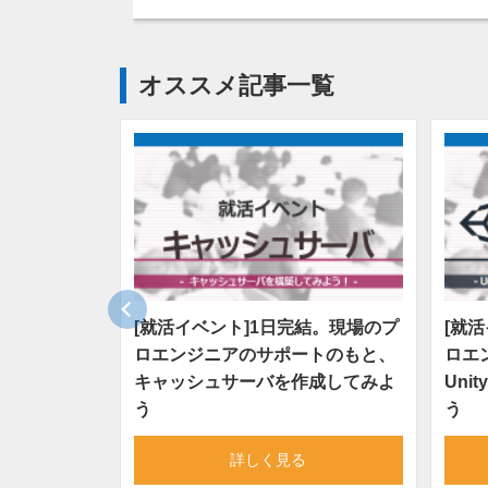
オススメ記事一覧
[就活イベント]1日完結。現場のプ
[就
ロエンジニアのサポートのもと、
ロエ
キャッシュサーバを作成してみよ
Un
う
う
詳しく見る