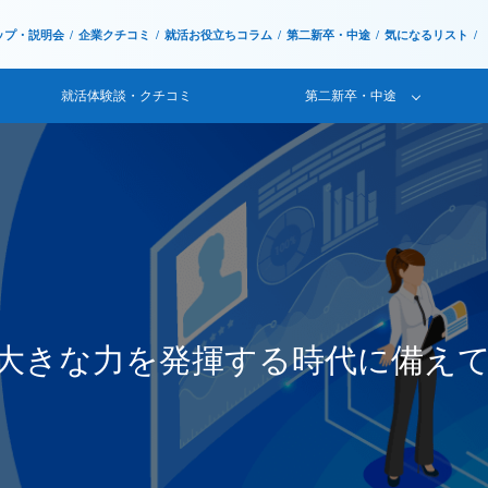
ップ・説明会
企業クチコミ
就活お役立ちコラム
第二新卒・中途
気になるリスト
就活体験談・クチコミ
第二新卒・中途
大きな力を発揮する時代に備え