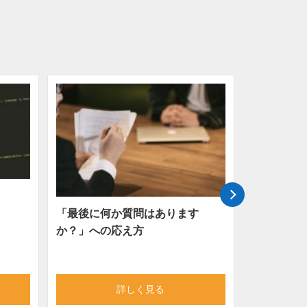
[就活イベ
「最後に何か質問はあります
ロエンジニ
か？」への応え方
CoffeeSc
詳しく見る