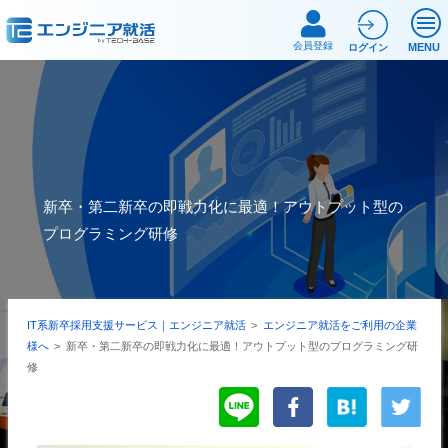
会員登録
MENU
ログイン
新卒・第二新卒の即戦力化に最適！アウトプット型の
プログラミング研修
IT系新卒採用支援サービス｜エンジニア就活
>
エンジニア就活をご利用の企業
様へ
>
新卒・第二新卒の即戦力化に最適！アウトプット型のプログラミング研
修