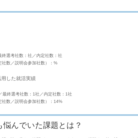
最終選考社数：社／内定社数：社
定社数／説明会参加社数）：%
活用した就活実績
／最終選考社数：1社／内定社数：1社
社数／説明会参加社数）：14%
も悩んでいた課題とは？