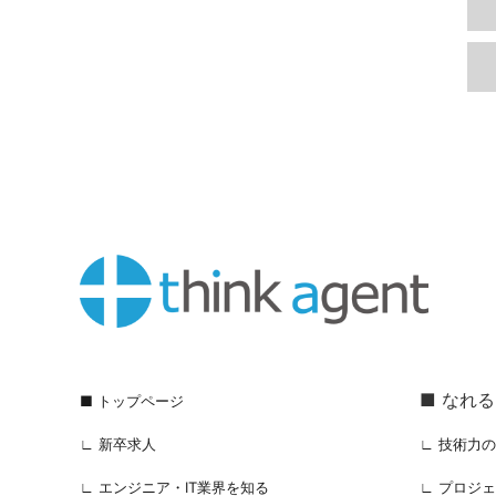
■ なれ
■ トップページ
∟ 新卒求人
∟ 技術力
∟ エンジニア・IT業界を知る
∟ プロジ