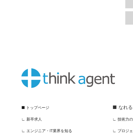
■ なれ
■ トップページ
∟ 新卒求人
∟ 技術力
∟ エンジニア・IT業界を知る
∟ プロジ