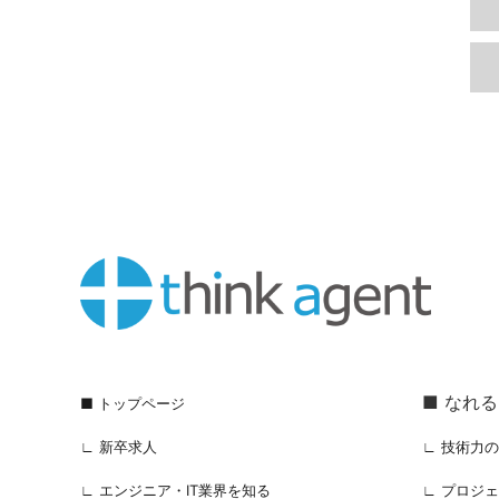
■ なれ
■ トップページ
∟ 新卒求人
∟ 技術力
∟ エンジニア・IT業界を知る
∟ プロジ