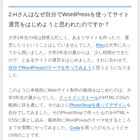
2.Hさんはなぜ自分でWordPressを使ってサイト
運営をはじめようと思われたのですか？
大学1年生の頃は授業も忙しく、あまりサイトを作ったり、運
営したりということはしていませんでした。
Mac
は大学に入っ
てから買いました。
大学2年生の夏からは、少し時間ができた
ので、とあるサイトの運営をはじめました。それに合わせて、
自分でWordPressのテーマを作ってみよう
と思うようになりま
した。
このように本格的にWebサイト制作の勉強をはじめたのは、大
学3年生の夏からでした。
ドットインストール
のHTML,CSSの
動画に目を通して、そのあとに
PhotoShopを使ってデザイン
を
自分でしてみました。そのPhotoShopで作ったものをHTML +
CSSに落とし込み、最終的にWordPressのテーマ化するところ
までを実際にやってみました。
Coda
を買ったのもちょうどそ
の頃のことです。