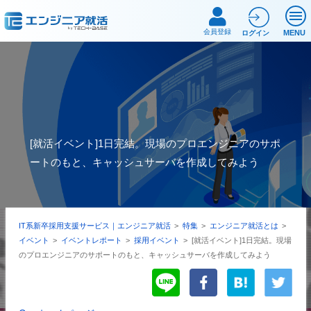
会員登録
MENU
ログイン
[就活イベント]1日完結。現場のプロエンジニアのサポ
ートのもと、キャッシュサーバを作成してみよう
IT系新卒採用支援サービス｜エンジニア就活
>
特集
>
エンジニア就活とは
>
イベント
>
イベントレポート
>
採用イベント
>
[就活イベント]1日完結。現場
のプロエンジニアのサポートのもと、キャッシュサーバを作成してみよう