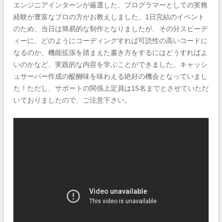
エンジニアインターンが厳選した、プログラマーとしての実務
経験が豊富なプロの方がお教えしました。1日完結のイベント
のため、当日は簡易的な制作となりましたが、その分スピーデ
ィーに、どのようにコーディングすれば可読性の高いコードに
なるのか、機能拡張を踏まえた書き方をするにはどうすればよ
いのかなど、実践的な内容を学ぶことができました。キャッシ
ュサーバー作成の醍醐味を味わえる絶好の機会となっていまし
た！ただし、サポートの関係上定員は15名までとさせていただ
いておりましたので、ご注意下さい。