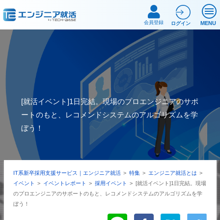
会員登録
MENU
ログイン
[就活イベント]1日完結。現場のプロエンジニアのサポ
ートのもと、レコメンドシステムのアルゴリズムを学
ぼう！
IT系新卒採用支援サービス｜エンジニア就活
>
特集
>
エンジニア就活とは
>
イベント
>
イベントレポート
>
採用イベント
>
[就活イベント]1日完結。現場
のプロエンジニアのサポートのもと、レコメンドシステムのアルゴリズムを学
ぼう！