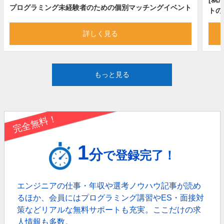
プログラミング未経験者のための個別マッチングイベント
トの
詳しく見る
もっと見る
完全無料！
1
分
で登録完了！
エンジニアの仕事・年収や選考ノウハウ記事が読め
るほか、
会員にはプログラミング講習やES・面接対
策などリアルな無料サポートも充実。
ここだけの求
人情報も多数。