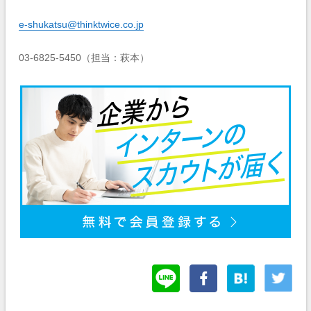
e-shukatsu@thinktwice.co.jp
03-6825-5450（担当：萩本）