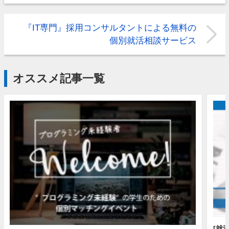
『IT専門』採用コンサルタントによる無料の
個別就活相談サービス
オススメ記事一覧
[就