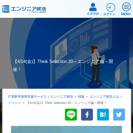
会員登録
MENU
ログイン
【4/14(金)】Think Selection 20～エンジニア編～開
催！
IT系新卒採用支援サービス｜エンジニア就活
>
特集
>
エンジニア就活とは
>
イベント
>
【4/14(金)】Think Selection 20～エンジニア編～開催！