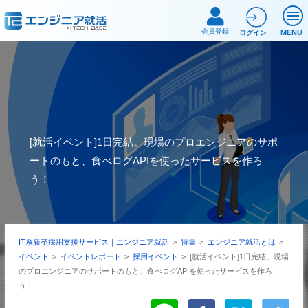
会員登録
MENU
ログイン
[就活イベント]1日完結。現場のプロエンジニアのサポ
ートのもと、食べログAPIを使ったサービスを作ろ
う！
IT系新卒採用支援サービス｜エンジニア就活
>
特集
>
エンジニア就活とは
>
イベント
>
イベントレポート
>
採用イベント
>
[就活イベント]1日完結。現場
のプロエンジニアのサポートのもと、食べログAPIを使ったサービスを作ろ
う！