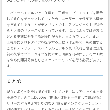
3-2. スパイラルモデルのデメリット
スパイラルモデルでは、何度も、工程毎にプロトタイプを提示
して要件をチェックしていくため、ユーザーに要件変更の機会
を与えてしまうことがデメリットです。各プロジェクトでは予
算と人員のリソースが限られています。場合によっては経営に
関わる事態に発生する危険性があると言えるでしょう。また、
工程毎にプロトタイプを提示する工数（作業時間）も発生する
こともデメリット。スパイラルモデルを取り入れる場合には最
初の段階でプロトタイプを提示する回数を明確にし、その工数
を含めた開発見積もりとスケジューリングを行う必要がありま
す。
まとめ
現在も多くの開発現場で採用されている手法はアジャイル開発
手法です。近年はDevOps（開発と運用を一体化して継続的に
リリースする考え方）やCI/CD（継続的インテグレーション・
継続的デリバリー）との組み合わせも一般的になっています。