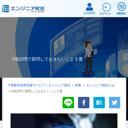
会員登録
MENU
ログイン
OB訪問で質問しておきたいこと３選
IT系新卒採用支援サービス｜エンジニア就活
>
特集
>
エンジニア就活とは
>
OB訪問で質問しておきたいこと３選