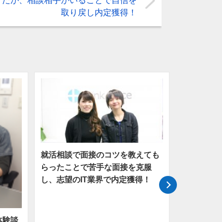
たが、相談相手がいることで自信を
取り戻し内定獲得！
就活相談で面接のコツを教えても
らったことで苦手な面接を克服
し、志望のIT業界で内定獲得！
エンジニア
さんインタ
体験談