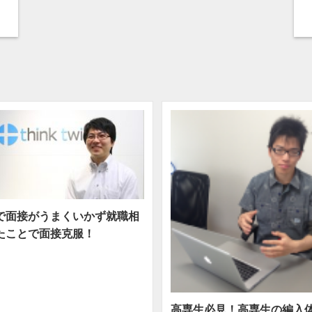
で面接がうまくいかず就職相
たことで面接克服！
高専生必見！高専生の編入