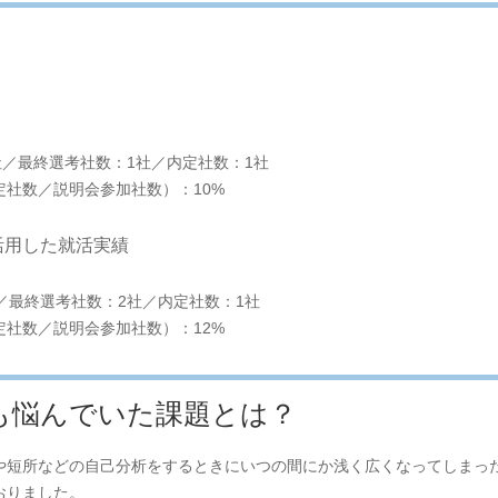
社／最終選考社数：1社／内定社数：1社
社数／説明会参加社数）：10%
活用した就活実績
／最終選考社数：2社／内定社数：1社
社数／説明会参加社数）：12%
も悩んでいた課題とは？
や短所などの自己分析をするときにいつの間にか浅く広くなってしまっ
おりました。