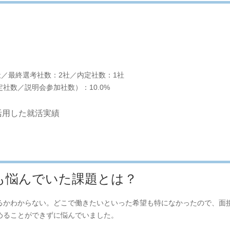
社／最終選考社数：2社／内定社数：1社
社数／説明会参加社数）：10.0%
活用した就活実績
も悩んでいた課題とは？
るかわからない。どこで働きたいといった希望も特になかったので、面
めることができずに悩んでいました。