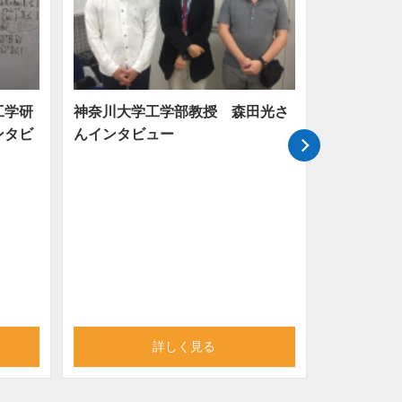
工学研
神奈川大学工学部教授 森田光さ
メガベンチ
ンタビ
んインタビュー
開！楽天株
ンタビュー
詳しく見る