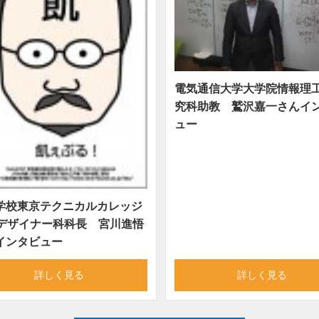
電気通信大学大学院情報理
究科助教 鷲沢嘉一さんイ
ュー
学校東京テクニカルカレッジ
bデザイナー科科長 宮川進悟
インタビュー
詳しく見る
詳しく見る