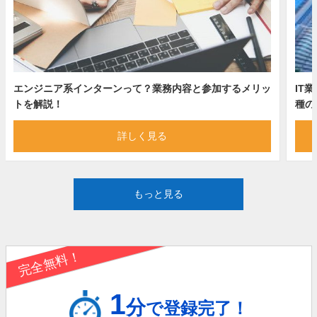
エンジニア系インターンって？業務内容と参加するメリッ
IT
トを解説！
種の
詳しく見る
もっと見る
完全無料！
1
分
で登録完了！