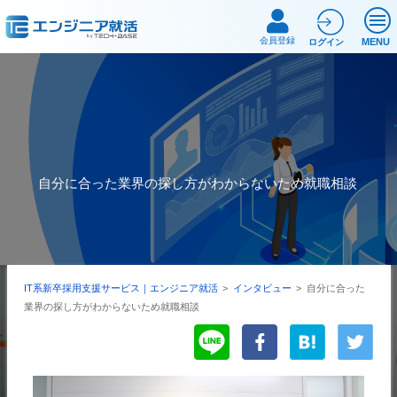
会員登録
MENU
ログイン
自分に合った業界の探し方がわからないため就職相談
IT系新卒採用支援サービス｜エンジニア就活
>
インタビュー
>
自分に合った
業界の探し方がわからないため就職相談