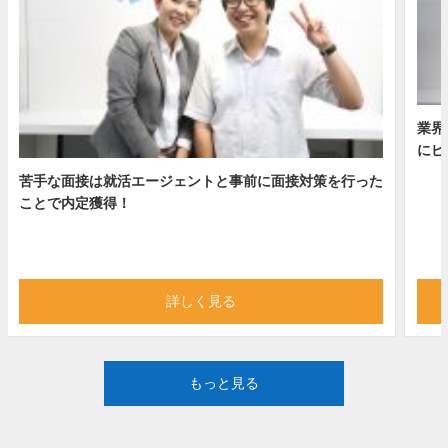
業界
にピ
苦手な面接は就活エージェントと事前に面接対策を行った
ことで内定獲得！
詳しく見る
もっと見る