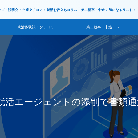
ップ・説明会
企業クチコミ
就活お役立ちコラム
第二新卒・中途
気になるリスト
就活体験談・クチコミ
第二新卒・中途
就活エージェントの添削で書類通