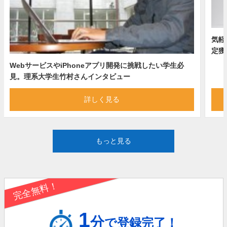
気軽
定獲
WebサービスやiPhoneアプリ開発に挑戦したい学生必
見。理系大学生竹村さんインタビュー
詳しく見る
もっと見る
完全無料！
1
分
で登録完了！