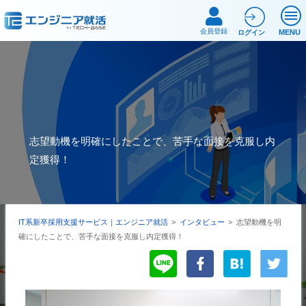
会員登録
MENU
ログイン
志望動機を明確にしたことで、苦手な面接を克服し内
定獲得！
IT系新卒採用支援サービス｜エンジニア就活
>
インタビュー
>
志望動機を明
確にしたことで、苦手な面接を克服し内定獲得！