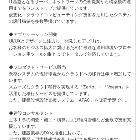
IT基盤となるサーバ・ネットワークの企画提案から構築後の運
用までをワンストップご提供しています。
仮想化・クラウドコンピューティング技術を活用したシステム
の設計構築を多数手掛けています。
◆アプリケーション開発
UI/UXとデザインに注力し、開発したアプリは、
お客様のビジネス拡大に繋げるために最適な運用環境やプロモ
ーション用ツールの制作までトータルで対応しています。
◆プロダクト・サービス販売
既存システムの現行環境からクラウドへの移行は年々増加して
います。
スムーズなクラウド移行を実現する「Zerto」・「Veeam」を
活用した移行サービスを提供しています。
また、建築設備設計支援システム「APAC」を販売予定です。
◆建設コンサルタント
土木工事の調査・施工・積算および維持管理など全般で技術支
援しています。
また、建設業界のDX化推進において、
アプリ開発・現場情報共有化サービスを提供しています。