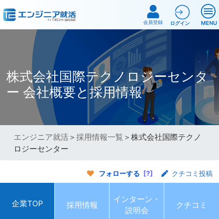
会員登録
MENU
ログイン
株式会社国際テクノロジーセンタ
ー 会社概要と採用情報
エンジニア就活
＞
採用情報一覧
＞株式会社国際テクノ
ロジーセンター
フォローする
[?]
クチコミ投稿
インターン・
企業TOP
採用情報
クチコミ
説明会