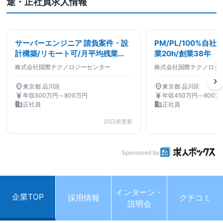
途・正社員求人情報
サーバーエンジニア 請負案件・設
PM/PL/100%自
計構築/リモート可/月平均残業
業20h/創業38年
20h/土日祝休み/転勤なし
株式会社国際テクノロジーセンター
株式会社国際テクノロジ
chevron_right
location_on
location_on
東京都 品川区
東京都 品川区
currency_yen
currency_yen
年収500万円～800万円
年収450万円～600万
business
business
正社員
正社員
20日前更新
Sponsored by
インターン・
企業TOP
採用情報
クチコミ
説明会