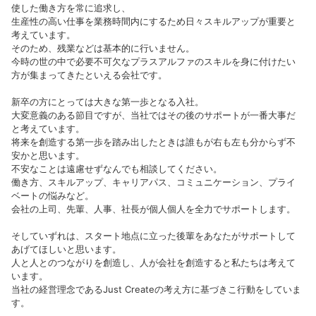
使した働き方を常に追求し、
生産性の高い仕事を業務時間内にするため日々スキルアップが重要と
考えています。
そのため、残業などは基本的に行いません。
今時の世の中で必要不可欠なプラスアルファのスキルを身に付けたい
方が集まってきたといえる会社です。
新卒の方にとっては大きな第一歩となる入社。
大変意義のある節目ですが、当社ではその後のサポートが一番大事だ
と考えています。
将来を創造する第一歩を踏み出したときは誰もが右も左も分からず不
安かと思います。
不安なことは遠慮せずなんでも相談してください。
働き方、スキルアップ、キャリアパス、コミュニケーション、プライ
ベートの悩みなど。
会社の上司、先輩、人事、社長が個人個人を全力でサポートします。
そしていずれは、スタート地点に立った後輩をあなたがサポートして
あげてほしいと思います。
人と人とのつながりを創造し、人が会社を創造すると私たちは考えて
います。
当社の経営理念であるJust Createの考え方に基づきこ行動をしていま
す。