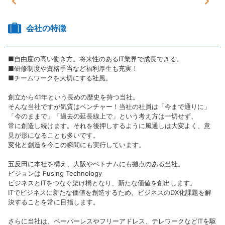
会社の特徴
■自由度の高い働き方。将来性のあるIT業界で成長できる。
■研修制度や資格手当など福利厚生も充実！
■チームワークを大切にする社風。
創立から41年という長めの歴史を持つ当社。
そんな当社ですが気質はベンチャー！当社の社員は「今まで通りに」
「今のままで」「過去の延長線上で」という考え方は一切せず、
常に創造し続けます。それを後押しするように風通しは大変よく、意
見が形になることも多いです。
変化と創造を今この瞬間にも実行しています。
五反田に本社を構え、大阪やベトナムにも拠点のある当社。
ビジョンは Fusing Technology
ビジネスとITをつなぐ架け橋となり、新たな価値を創出します。
ITでビジネスに新たな価値を創造するため、ビジネスのDX化課題を解
決することを常に目指します。
さらに当社は、ペーパーレスやフリーアドレス、テレワークなどITを駆