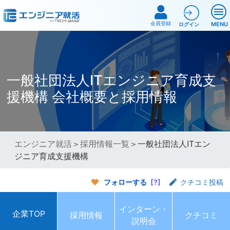
会員登録
MENU
ログイン
一般社団法人ITエンジニア育成支
援機構 会社概要と採用情報
エンジニア就活
＞
採用情報一覧
＞一般社団法人ITエン
ジニア育成支援機構
フォローする
[?]
クチコミ投稿
インターン・
企業TOP
採用情報
クチコミ
説明会