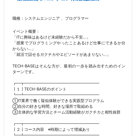
職種：システムエンジニア 、プログラマー
イベント概要：
「ITに興味はあるけど未経験だから不安…」
「授業でプログラミングやったことあるけど仕事にできるか分
からない…」
「就活で話せるガクチカやエピソードがあまりない…」
TECH-BASEはそんな方が、最初の一歩を踏み出すためのイン
ターンです。
┏━┳━━━━━━━━━━━━━━━━━━━
┃１┃TECH-BASEのポイント
┗━┻━━━━━━━━━━━━━━━━━━━
①IT業界で働く疑似体験ができる実践型プログラム
②自分の好きな時間、好きな場所で取組める
③主体的な学習方法とチーム活動経験がガクチカと相性抜群
┏━┳━━━━━━━━━━━━━━━━━━━
┃２┃コース内容 ※時期によって増減あり
┗━┻━━━━━━━━━━━━━━━━━━━