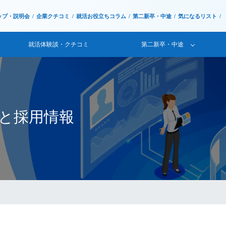
ップ・説明会
企業クチコミ
就活お役立ちコラム
第二新卒・中途
気になるリスト
就活体験談・クチコミ
第二新卒・中途
要と採用情報