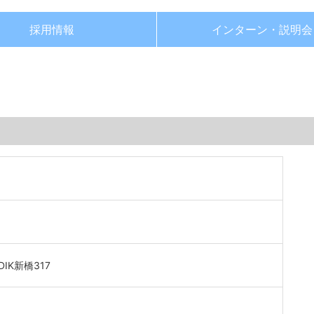
採用情報
インターン・
説明会
IK新橋317