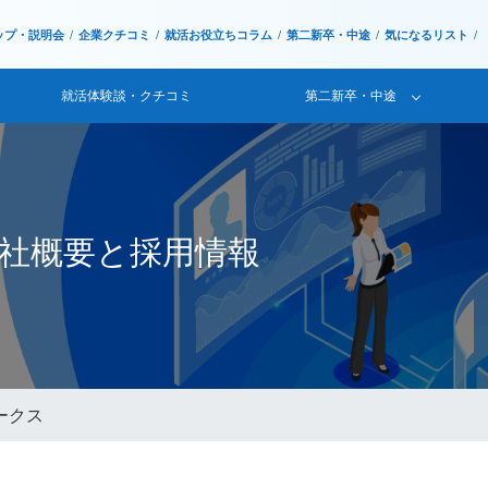
ップ・説明会
企業クチコミ
就活お役立ちコラム
第二新卒・中途
気になるリスト
就活体験談・クチコミ
第二新卒・中途
会社概要と採用情報
ークス