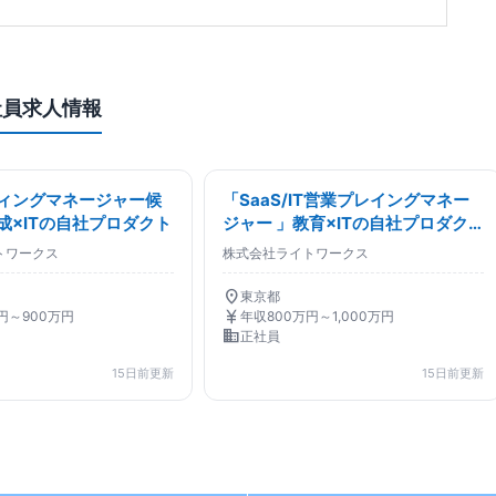
社員求人情報
ィングマネージャー候
「SaaS/IT営業プレイングマネー
成×ITの自社プロダクト
ジャー 」教育×ITの自社プロダク
ト
トワークス
株式会社ライトワークス
location_on
東京都
currency_yen
円～900万円
年収800万円～1,000万円
business
正社員
15日前更新
15日前更新