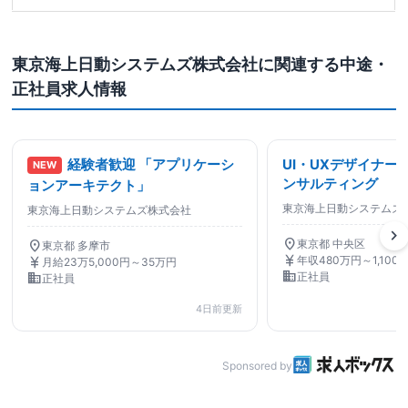
東京海上日動システムズ株式会社に関連する中途・
正社員求人情報
経験者歓迎 「アプリケーシ
UI・UXデザイナー「
NEW
ンサルティング
ョンアーキテクト」
東京海上日動システムズ
東京海上日動システムズ株式会社
chevron_right
location_on
location_on
東京都 中央区
東京都 多摩市
currency_yen
currency_yen
年収480万円～1,100
月給23万5,000円～35万円
business
business
正社員
正社員
4日前更新
Sponsored by