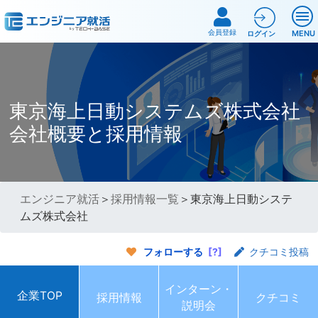
会員登録
MENU
ログイン
東京海上日動システムズ株式会社
会社概要と採用情報
エンジニア就活
＞
採用情報一覧
＞東京海上日動システ
ムズ株式会社
フォローする
[?]
クチコミ投稿
インターン・
企業TOP
採用情報
クチコミ
説明会