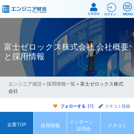
会員登録
MENU
ログイン
富士ゼロックス株式会社 会社概要
と採用情報
エンジニア就活
＞
採用情報一覧
＞富士ゼロックス株式
会社
フォローする
[?]
クチコミ投稿
インターン・
企業TOP
採用情報
クチコミ
説明会