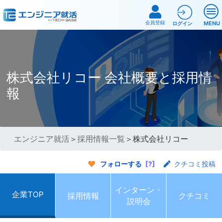
会員登録
MENU
ログイン
株式会社リコー 会社概要と採用情
報
エンジニア就活
＞
採用情報一覧
＞株式会社リコー
フォローする
[?]
クチコミ投稿
インターン・
企業TOP
採用情報
クチコミ
説明会