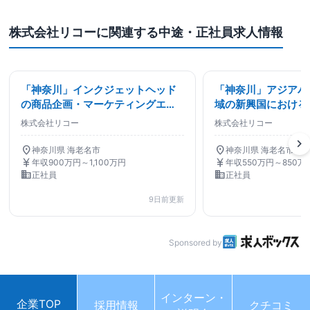
株式会社リコーに関連する中途・正社員求人情報
「神奈川」インクジェットヘッド
「神奈川」アジアパ
の商品企画・マーケティングエキ
域の新興国における
スパート/RGC
定・推進およびセー
株式会社リコー
株式会社リコー
ティング担当
chevron_right
location_on
location_on
神奈川県 海老名市
神奈川県 海老名市
currency_yen
currency_yen
年収900万円～1,100万円
年収550万円～850万
business
business
正社員
正社員
9日前更新
Sponsored by
インターン・
企業TOP
採用情報
クチコミ