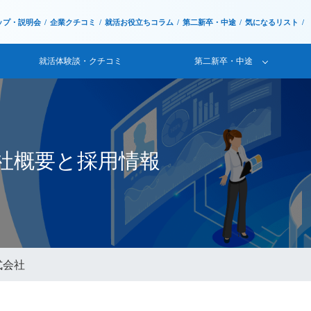
ップ・説明会
企業クチコミ
就活お役立ちコラム
第二新卒・中途
気になるリスト
就活体験談・クチコミ
第二新卒・中途
会社概要と採用情報
式会社