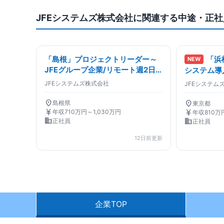
JFEシステムズ株式会社に関連する中途・正
「島根」プロジェクトリーダー～
「浜
NEW
JFEグループ企業/リモート週2日
システム導
～3日/平均残業15H～
JFEシステムズ株式会社
JFEシステム
location_on
location_on
島根県
東京都
currency_yen
currency_yen
年収710万円～1,030万円
年収810万
business
business
正社員
正社員
12日前更新
企業TOP