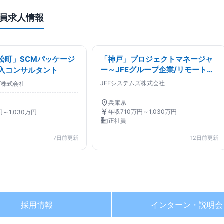
社員求人情報
松町」SCMパッケージ
「神戸」プロジェクトマネージャ
ー～JFEグループ企業/リモート週
入コンサルタント
2日～3日/平均残業15
JFEシステムズ株式会社
ズ株式会社
location_on
兵庫県
currency_yen
年収710万円～1,030万円
円～1,030万円
business
正社員
7日前更新
12日前更新
採用情報
インターン・
説明会