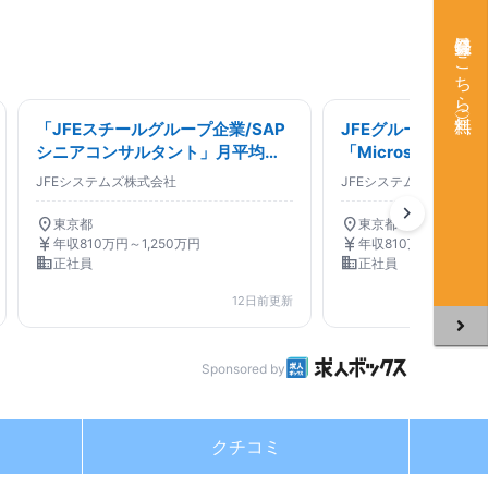
会員登録はこちら（無料）
「JFEスチールグループ企業/SAP
JFEグループ
シニアコンサルタント」月平均残
「MicrosoftDyn
業20時間/働き方
ンサルタント」在宅
JFEシステムズ株式会社
JFEシステムズ株式会社
chevron_right
location_on
location_on
東京都
東京都
currency_yen
currency_yen
年収810万円～1,250万円
年収810万円～1,250
business
business
正社員
正社員
12日前更新
Sponsored by
クチコミ