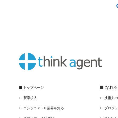
■ なれ
■ トップページ
∟ 新卒求人
∟ 技術力
∟ エンジニア・IT業界を知る
∟ プロジ