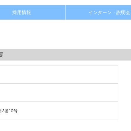
採用情報
インターン・
説明会
要
3番10号