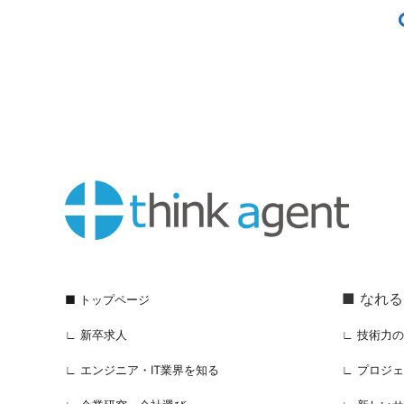
■ なれ
■ トップページ
∟ 新卒求人
∟ 技術力
∟ エンジニア・IT業界を知る
∟ プロジ