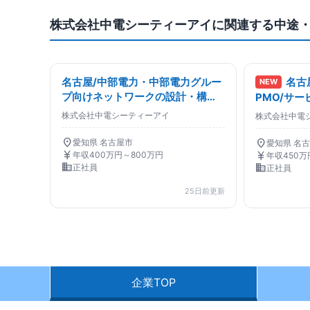
株式会社中電シーティーアイに関連する中途
名古屋/中部電力・中部電力グルー
名古
NEW
プ向けネットワークの設計・構
PMO/サー
築・保守・運用/ネットワークエン
推進・運用
株式会社中電シーティーアイ
株式会社中電
ジニア
日/プロジ
location_on
location_on
愛知県 名古屋市
愛知県 名
currency_yen
currency_yen
年収400万円～800万円
年収450万
business
business
正社員
正社員
25日前更新
企業TOP