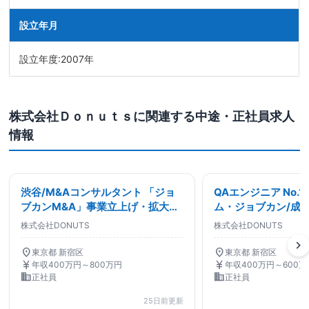
設立年月
設立年度:2007年
株式会社Ｄｏｎｕｔｓに関連する中途・正社員求人
情報
渋谷/M&Aコンサルタント 「ジョ
QAエンジニア No.
ブカンM&A」事業立上げ・拡大
ム・ジョブカン/成
M&A未経験可 土日祝休み/戦略・
ップできる環境/年休1
株式会社DONUTS
株式会社DONUTS
経営コンサルタント
chevron_right
location_on
location_on
東京都 新宿区
東京都 新宿区
currency_yen
currency_yen
年収400万円～800万円
年収400万円～600万
business
business
正社員
正社員
25日前更新