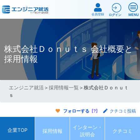
会員登録
MENU
ログイン
株式会社Ｄｏｎｕｔｓ 会社概要と
採用情報
エンジニア就活
＞
採用情報一覧
＞株式会社Ｄｏｎｕｔ
ｓ
フォローする
[?]
クチコミ投稿
インターン・
企業TOP
採用情報
クチコミ
説明会