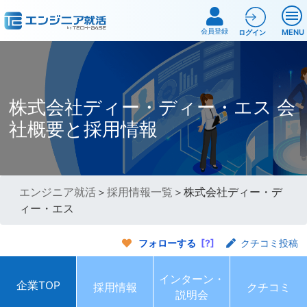
会員登録
MENU
ログイン
株式会社ディー・ディー・エス 会
社概要と採用情報
エンジニア就活
＞
採用情報一覧
＞株式会社ディー・デ
ィー・エス
フォローする
[?]
クチコミ投稿
インターン・
企業TOP
採用情報
クチコミ
説明会