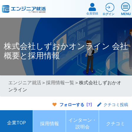
会員登録
MENU
ログイン
株式会社しずおかオンライン 会社
概要と採用情報
エンジニア就活
＞
採用情報一覧
＞株式会社しずおかオ
ンライン
フォローする
[?]
クチコミ投稿
インターン・
企業TOP
採用情報
クチコミ
説明会