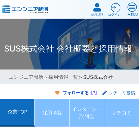
会員登録
MENU
ログイン
SUS株式会社 会社概要と採用情報
エンジニア就活
＞
採用情報一覧
＞SUS株式会社
フォローする
[?]
クチコミ投稿
インターン・
企業TOP
採用情報
クチコミ
説明会