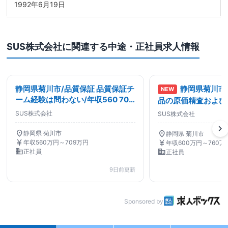
1992年6月19日
SUS株式会社に関連する中途・正社員求人情報
静岡県菊川市/品質保証 品質保証チ
静岡県菊川市
NEW
ーム経験は問わない/年収560 709
品の原価精査および
万円 年間休日125日/化学系品質保
分析など/年休125日
SUS株式会社
SUS株式会社
証・監査
生産技術関連
chevron_right
location_on
location_on
静岡県 菊川市
静岡県 菊川市
currency_yen
currency_yen
年収560万円～709万円
年収600万円～760万
business
business
正社員
正社員
9日前更新
Sponsored by