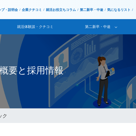
ップ・説明会
企業クチコミ
就活お役立ちコラム
第二新卒・中途
気になるリスト
就活体験談・クチコミ
第二新卒・中途
社概要と採用情報
ック