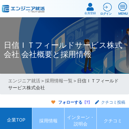
会員登録
MENU
ログイン
日信ＩＴフィールドサービス株式
会社 会社概要と採用情報
エンジニア就活
＞
採用情報一覧
＞日信ＩＴフィールド
サービス株式会社
フォローする
[?]
クチコミ投稿
インターン・
企業TOP
採用情報
クチコミ
説明会