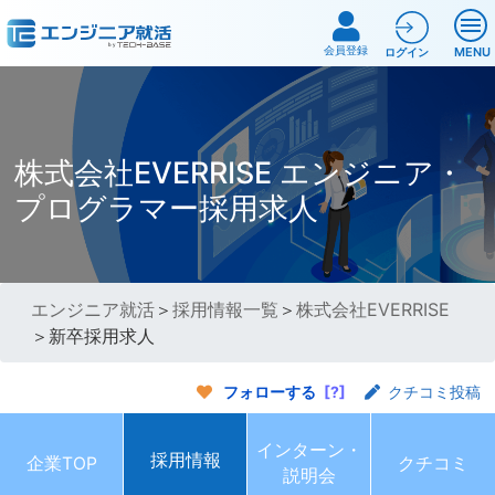
会員登録
MENU
ログイン
株式会社EVERRISE エンジニア・
プログラマー採用求人
エンジニア就活
＞
採用情報一覧
＞
株式会社EVERRISE
＞新卒採用求人
フォローする
[?]
クチコミ投稿
インターン・
採用情報
企業TOP
クチコミ
説明会