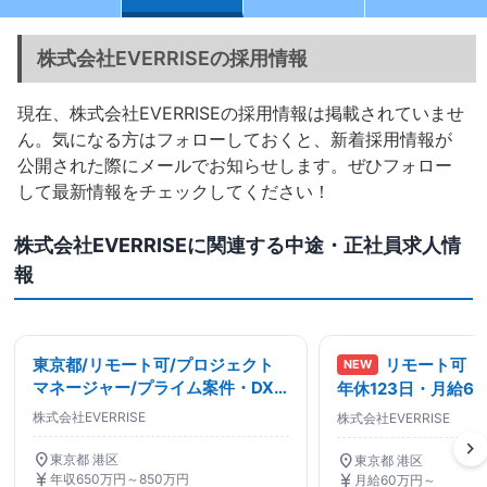
株式会社EVERRISEの採用情報
現在、株式会社EVERRISEの採用情報は掲載されていませ
ん。気になる方はフォローしておくと、新着採用情報が
公開された際にメールでお知らせします。ぜひフォロー
して最新情報をチェックしてください！
株式会社EVERRISEに関連する中途・正社員求人情
報
東京都/リモート可/プロジェクト
リモート可「
NEW
マネージャー/プライム案件・DX
年休123日・月給6
推進/年収1000万円可/ソフトウェ
株式会社EVERRISE
株式会社EVERRISE
ア系プロジェクトマネージャー・
chevron_right
PM
location_on
location_on
東京都 港区
東京都 港区
currency_yen
currency_yen
年収650万円～850万円
月給60万円～