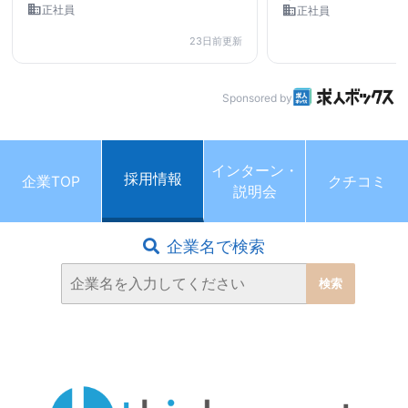
business
business
正社員
正社員
23日前更新
Sponsored by
インターン・
採用情報
企業TOP
クチコミ
説明会
企業名で検索