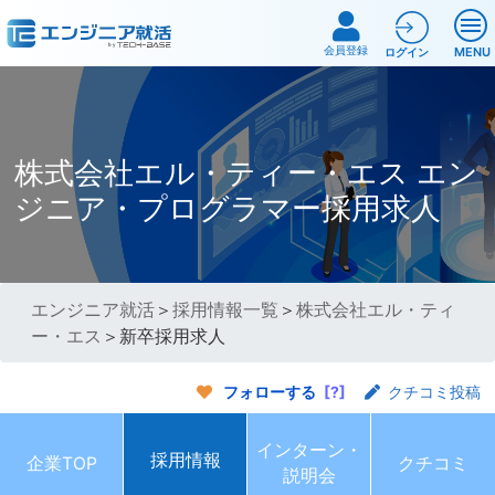
会員登録
MENU
ログイン
株式会社エル・ティー・エス エン
ジニア・プログラマー採用求人
エンジニア就活
＞
採用情報一覧
＞
株式会社エル・ティ
ー・エス
＞新卒採用求人
フォローする
[?]
クチコミ投稿
インターン・
採用情報
企業TOP
クチコミ
説明会