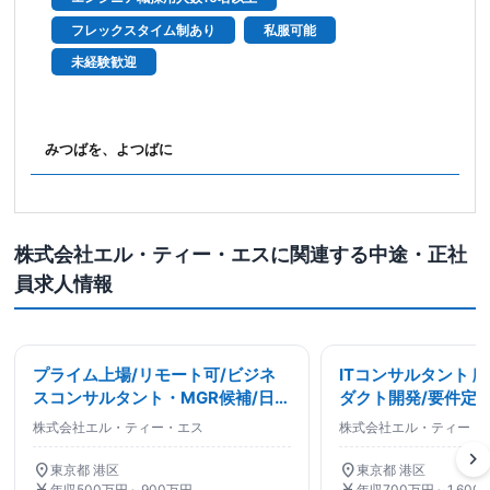
フレックスタイム制あり
私服可能
未経験歓迎
みつばを、よつばに
株式会社エル・ティー・エスに関連する中途・正社
員求人情報
プライム上場/リモート可/ビジネ
ITコンサルタント 
スコンサルタント・MGR候補/日本
ダクト開発/要件定
発コンサルティングファーム/ITコ
対応可能/リモート
株式会社エル・ティー・エス
株式会社エル・ティー・
ンサルタント
chevron_right
location_on
location_on
東京都 港区
東京都 港区
currency_yen
currency_yen
年収500万円～900万円
年収700万円～1,600