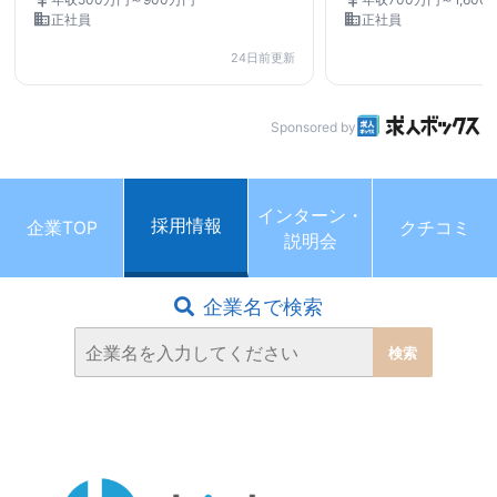
business
business
正社員
正社員
24日前更新
Sponsored by
インターン・
採用情報
企業TOP
クチコミ
説明会
企業名で検索