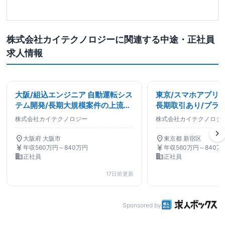
株式会社カイテクノロジーに関連する中途・正社員
求人情報
大阪/組込エンジニア 自動運転シス
東京/スマホアプリ開
テム開発/長期大規模案件の上流工
長期取引あり/プライ
程×原則チームアサイン/ソフトウ
の案件保有/教育特
株式会社カイテクノロジー
株式会社カイテクノロジ
エア設計・開発関連
系エンジニア
chevron_right
location_on
location_on
大阪府 大阪市
東京都 新宿区
currency_yen
currency_yen
年収560万円～840万円
年収560万円～840万
business
business
正社員
正社員
17日前更新
Sponsored by