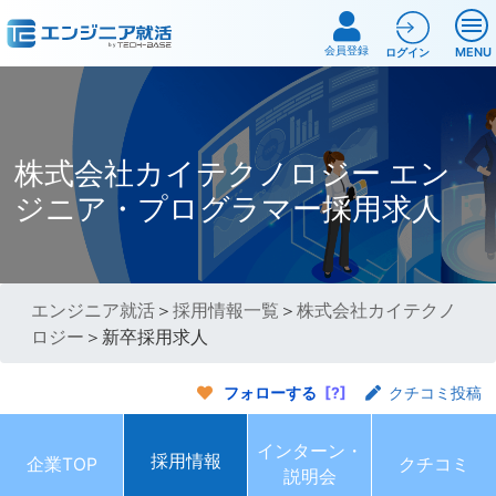
会員登録
MENU
ログイン
株式会社カイテクノロジー エン
ジニア・プログラマー採用求人
エンジニア就活
＞
採用情報一覧
＞
株式会社カイテクノ
ロジー
＞新卒採用求人
フォローする
[?]
クチコミ投稿
インターン・
採用情報
企業TOP
クチコミ
説明会