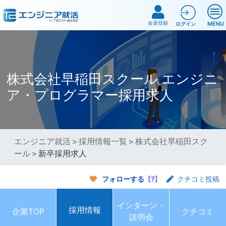
会員登録
MENU
ログイン
株式会社早稲田スクール エンジニ
ア・プログラマー採用求人
エンジニア就活
＞
採用情報一覧
＞
株式会社早稲田スク
ール
＞新卒採用求人
フォローする
[?]
クチコミ投稿
インターン・
採用情報
企業TOP
クチコミ
説明会