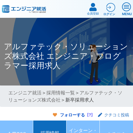
会員登録
MENU
ログイン
アルファテック・ソリューション
ズ株式会社 エンジニア・プログ
ラマー採用求人
エンジニア就活
＞
採用情報一覧
＞
アルファテック・ソ
リューションズ株式会社
＞新卒採用求人
フォローする
[?]
クチコミ投稿
インターン・