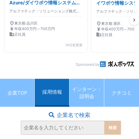
Azure/ダイワボウ情報システムG/
イワボウ情報システ
フルフレックス/在宅可/ネットワ
ックス/リモート/
アルファテック・ソリューションズ株式会社
ークエンジニア
ニア
chevron_right
location_on
location_on
東京都 品川区
東京都 港区
currency_yen
currency_yen
年収400万円～700万円
年収400万円～700万
business
business
正社員
正社員
14日前更新
Sponsored by
インターン・
採用情報
企業TOP
クチコミ
説明会
企業名で検索