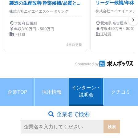
リーダー候補/年休1
製造の生産改善 幹部候補/品質と効
定着率94%/ソフ
率を両立/DX推進/プライム上場G
株式会社エイエイエステ
株式会社エイエイエスケータリング
発関連
chevron_right
location_on
location_on
愛知県 名古屋市
大阪府 田尻町
currency_yen
currency_yen
年収450万円～800万
年収320万円～500万円
business
business
正社員
正社員
4日前更新
Sponsored by
インターン・
企業TOP
採用情報
クチコミ
説明会
企業名で検索