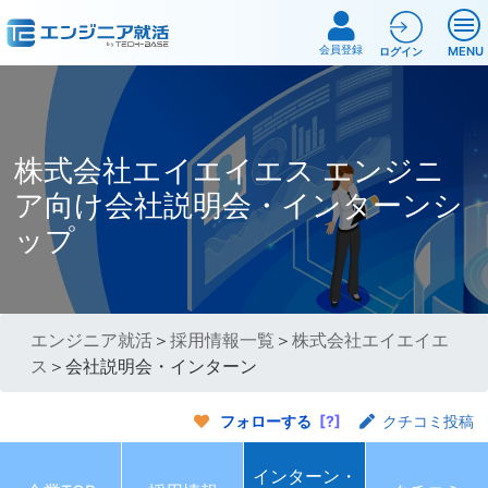
会員登録
MENU
ログイン
株式会社エイエイエス エンジニ
ア向け会社説明会・インターンシ
ップ
エンジニア就活
＞
採用情報一覧
＞
株式会社エイエイエ
ス
＞会社説明会・インターン
フォローする
[?]
クチコミ投稿
インターン・