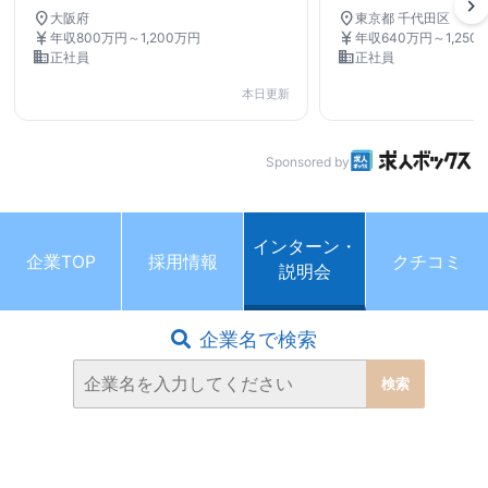
chevron_right
location_on
location_on
東京都 千代田区
大阪府
currency_yen
currency_yen
年収640万円～1,250
年収800万円～1,200万円
business
business
正社員
正社員
本日更新
Sponsored by
インターン・
企業TOP
採用情報
クチコミ
説明会
企業名で検索