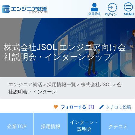
会員登録
MENU
ログイン
株式会社JSOL エンジニア向け会
社説明会・インターンシップ
エンジニア就活
＞
採用情報一覧
＞
株式会社JSOL
＞会
社説明会・インターン
フォローする
[?]
クチコミ投稿
インターン・
企業TOP
採用情報
クチコミ
説明会