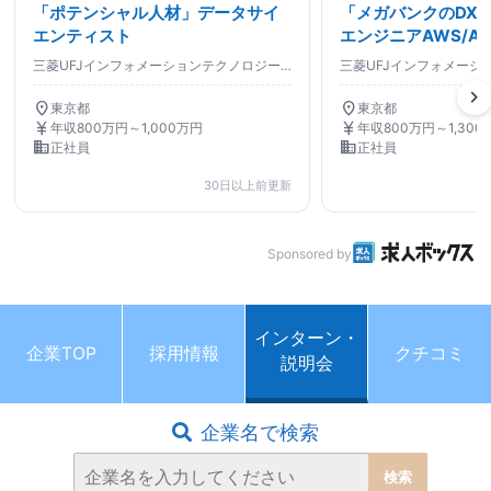
「ポテンシャル人材」データサイ
「メガバンクのDX
エンティスト
エンジニアAWS/Az
三菱UFJインフォメーションテクノロジー株式会社
chevron_right
location_on
location_on
東京都
東京都
currency_yen
currency_yen
年収800万円～1,000万円
年収800万円～1,300
business
business
正社員
正社員
30日以上前更新
Sponsored by
インターン・
企業TOP
採用情報
クチコミ
説明会
企業名で検索