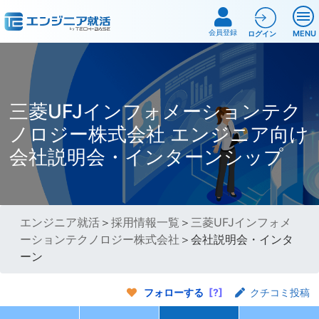
会員登録
MENU
ログイン
三菱UFJインフォメーションテク
ノロジー株式会社 エンジニア向け
会社説明会・インターンシップ
エンジニア就活
＞
採用情報一覧
＞
三菱UFJインフォメ
ーションテクノロジー株式会社
＞会社説明会・インタ
ーン
フォローする
[?]
クチコミ投稿