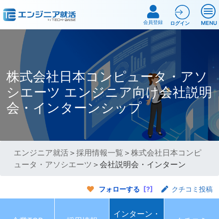
会員登録
MENU
ログイン
株式会社日本コンピュータ・アソ
シエーツ エンジニア向け会社説明
会・インターンシップ
エンジニア就活
＞
採用情報一覧
＞
株式会社日本コンピ
ュータ・アソシエーツ
＞会社説明会・インターン
フォローする
[?]
クチコミ投稿
インターン・